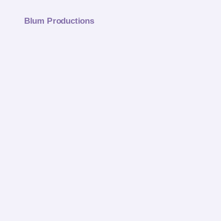
Blum Productions
Deine Band – dein DJ –
dein Netzwerk